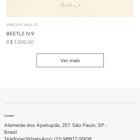
VINICIUS VALEJO
BEETLE N.9
Preço
R$ 1.000,00
Ver mais
Contato
Alameda dos Apetupás, 257. São Paulo, SP -
Brasil
Telefone/WhatsApp: ‭(11) 98817-9908