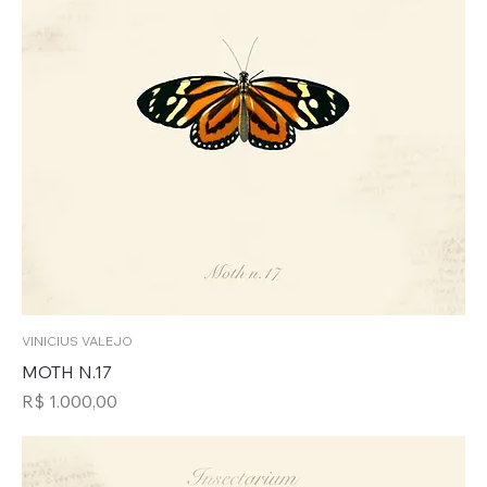
VINICIUS VALEJO
MOTH N.17
Preço
R$ 1.000,00