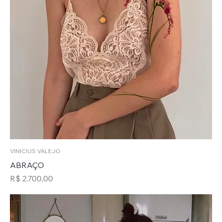
VINICIUS VALEJO
ABRAÇO
Preço
R$ 2.700,00