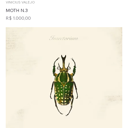
VINICIUS VALEJO
MOTH N.3
Preço
R$ 1.000,00