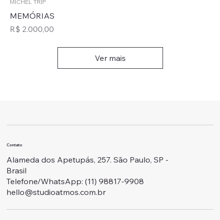
MICHEL TRIP
MEMÓRIAS
Preço
R$ 2.000,00
Ver mais
Contato
Alameda dos Apetupás, 257. São Paulo, SP -
Brasil
Telefone/WhatsApp: ‭(11) 98817-9908
hello@studioatmos.com.br