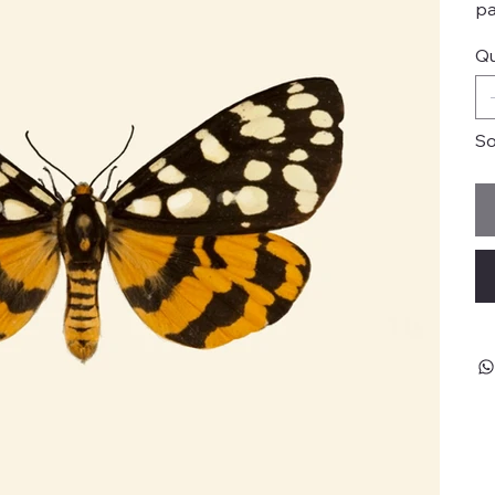
pa
Qu
So