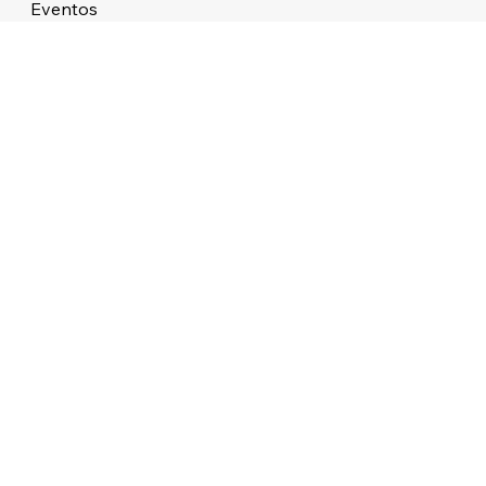
Eventos
Sobre
STUDIO ATMOS LTDA 38.479.727/0001/76 ALAMEDA DOS APE