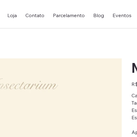
Loja
Contato
Parcelamento
Blog
Eventos
Pre
R$
Ca
Ta
Es
Es
Ap