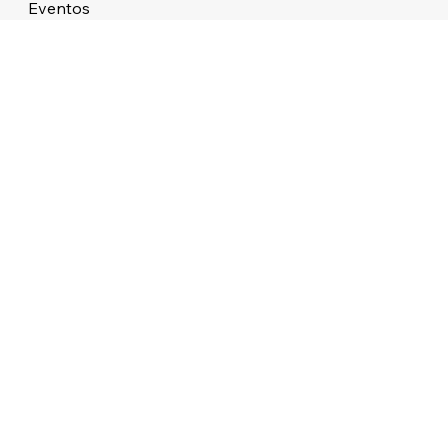
Eventos
Sobre
STUDIO ATMOS LTDA 38.479.727/0001/76 ALAMEDA DOS APE