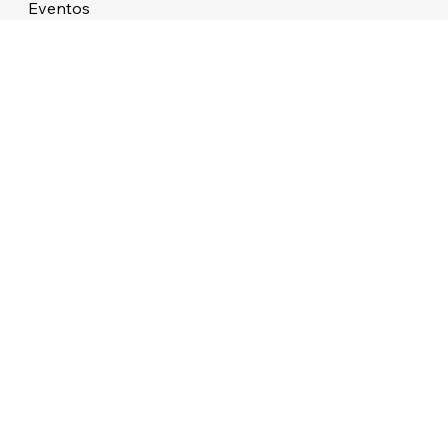
Eventos
Sobre
STUDIO ATMOS LTDA 38.479.727/0001/76 ALAMEDA DOS APE