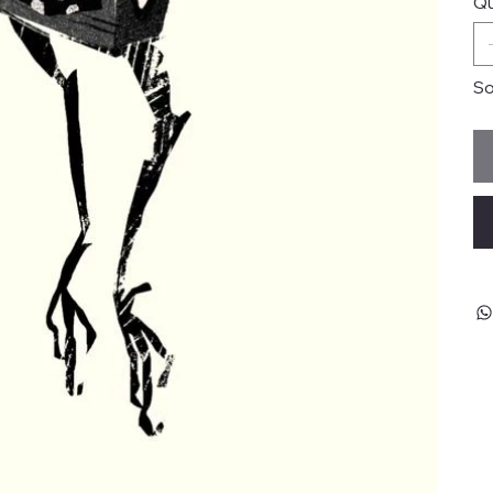
Qu
So