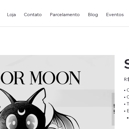
Loja
Contato
Parcelamento
Blog
Eventos
Pre
R$
• 
• 
• 
• 