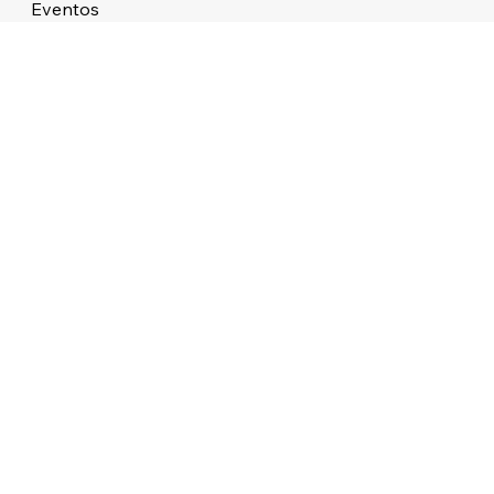
Eventos
Sobre
STUDIO ATMOS LTDA 38.479.727/0001/76 ALAMEDA DOS APE