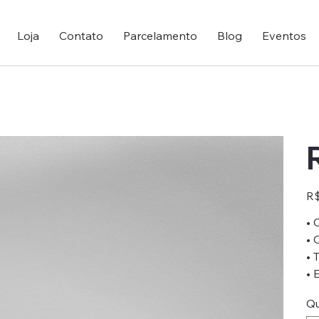
Loja
Contato
Parcelamento
Blog
Eventos
Pre
R$
• 
• 
• 
• 
Qu