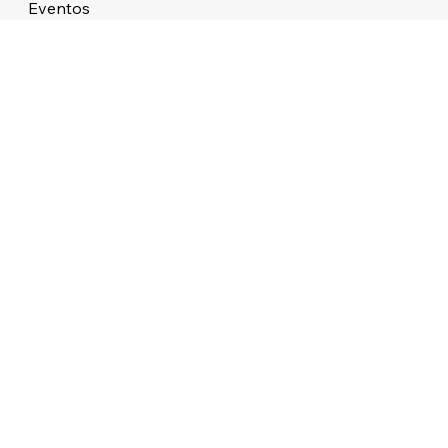
Eventos
Sobre
STUDIO ATMOS LTDA 38.479.727/0001/76 ALAMEDA DOS APE