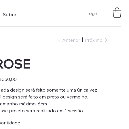
Login
Sobre
Anterior
Próximo
ROSE
ço
 350,00
Cada design será feito somente uma única vez
O design será feito em preto ou vermelho.
Tamanho máximo: 6cm
Esse projeto será realizado em 1 sessão.
antidade