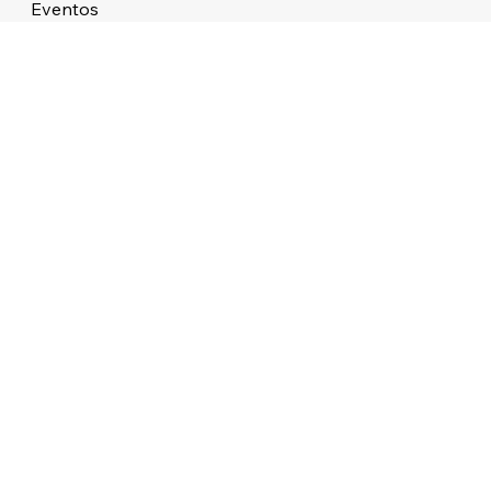
Eventos
Sobre
STUDIO ATMOS LTDA 38.479.727/0001/76 ALAMEDA DOS APE