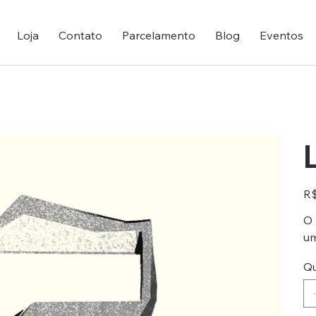
Loja
Contato
Parcelamento
Blog
Eventos
Pre
R$
O 
um
Qu