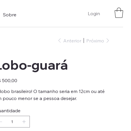
Login
Sobre
Anterior
Próximo
Lobo-guará
ço
 500,00
lobo brasileiro! O tamanho seria em 12cm ou até
 pouco menor se a pessoa desejar.
antidade