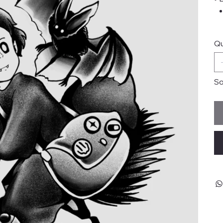
Qu
So