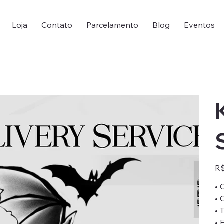
Loja
Contato
Parcelamento
Blog
Eventos
Pre
R$
• 
• 
• 
• 