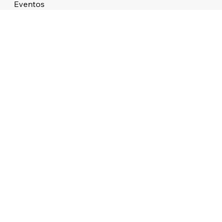
Eventos
Sobre
STUDIO ATMOS LTDA 38.479.727/0001/76 ALAMEDA DOS APE