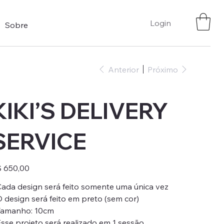
Login
Sobre
Anterior
Próximo
KIKI’S DELIVERY
SERVICE
ço
 650,00
Cada design será feito somente uma única vez
O design será feito em preto (sem cor)
Tamanho: 10cm
Esse projeto será realizado em 1 sessão.