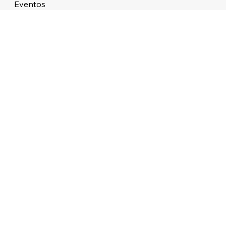
Eventos
Sobre
STUDIO ATMOS LTDA 38.479.727/0001/76 ALAMEDA DOS APE