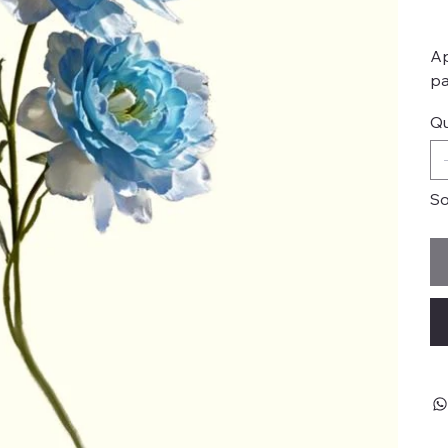
Ap
pa
Qu
So