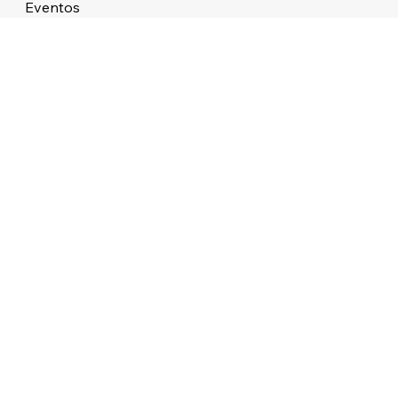
Eventos
Sobre
STUDIO ATMOS LTDA 38.479.727/0001/76 ALAMEDA DOS APE