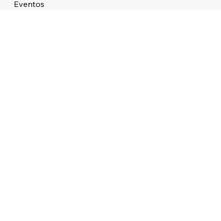
Eventos
Sobre
STUDIO ATMOS LTDA 38.479.727/0001/76 ALAMEDA DOS APE