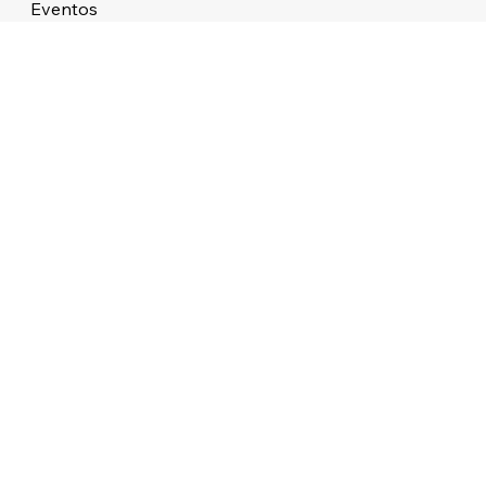
Eventos
Sobre
STUDIO ATMOS LTDA 38.479.727/0001/76 ALAMEDA DOS APE