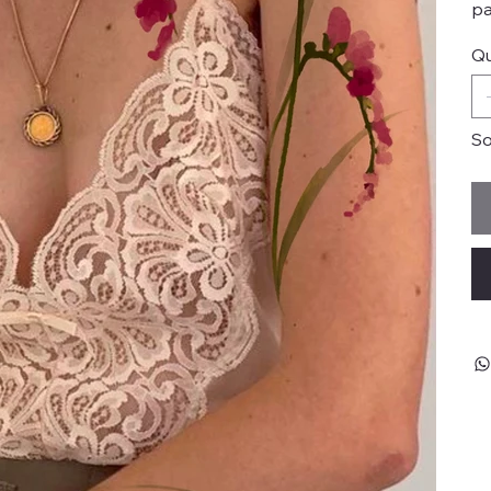
pa
Qu
So